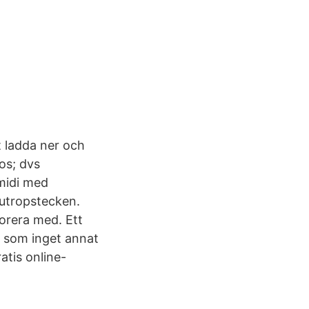
t ladda ner och
os; dvs
 midi med
 utropstecken.
borera med. Ett
e som inget annat
atis online-