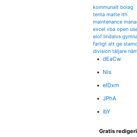
kommunalt bolag
tenta matte lth
maintenance manag
excel vba open us
elof lindalvs gymn
farligt att ge stamc
division täljare nä
dEaCw
NIs
eIDxm
JPhA
ibY
Gratis redige