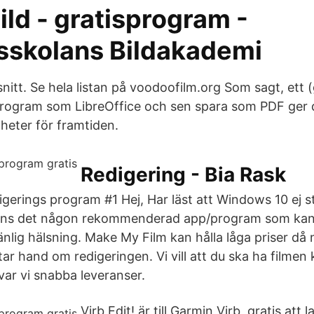
bild - gratisprogram -
msskolans Bildakademi
nitt. Se hela listan på voodoofilm.org Som sagt, ett (
rogram som LibreOffice och sen spara som PDF ger 
heter för framtiden.
Redigering - Bia Rask
gerings program #1 Hej, Har läst att Windows 10 ej 
nns det någon rekommenderad app/program som kan 
ig hälsning. Make My Film kan hålla låga priser då n
tar hand om redigeringen. Vi vill att du ska ha filmen 
ovar vi snabba leveranser.
Virb Edit! är till Garmin Virb, gratis att