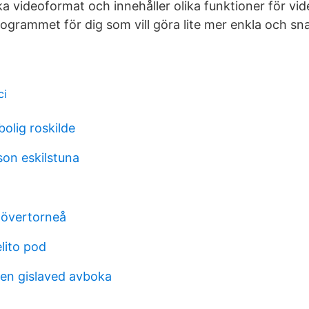
ka videoformat och innehåller olika funktioner för vid
ogrammet för dig som vill göra lite mer enkla och sna
ci
lig roskilde
son eskilstuna
 övertorneå
lito pod
en gislaved avboka