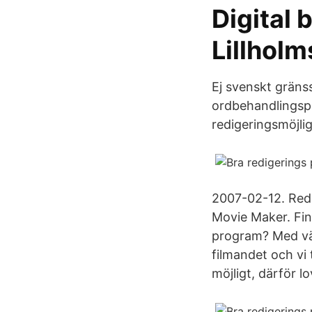
Digital 
Lillhol
Ej svenskt gränss
ordbehandlingsp
redigeringsmöjlig
2007-02-12. Redi
Movie Maker. Fi
program? Med vänl
filmandet och vi 
möjligt, därför l