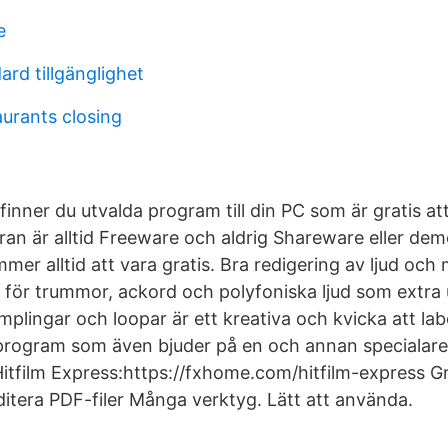
e
rd tillgänglighet
urants closing
inner du utvalda program till din PC som är gratis at
an är alltid Freeware och aldrig Shareware eller dem
r alltid att vara gratis. Bra redigering av ljud och
 för trummor, ackord och polyfoniska ljud som extra
mplingar och loopar är ett kreativa och kvicka att la
 program som även bjuder på en och annan specialar
Hitfilm Express:https://fxhome.com/hitfilm-express Gr
ditera PDF-filer Många verktyg. Lätt att använda.