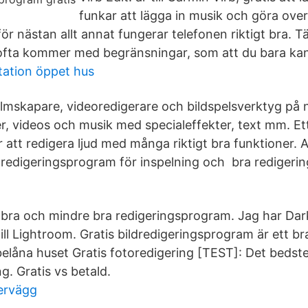
funkar att lägga in musik och göra over
 nästan allt annat fungerar telefonen riktigt bra. T
 ofta kommer med begränsningar, som att du bara ka
tation öppet hus
ilmskapare, videoredigerare och bildspelsverktyg på 
er, videos och musik med specialeffekter, text mm. Ett
r att redigera ljud med många riktigt bra funktioner​. 
redigeringsprogram för inspelning och bra rediger
bra och mindre bra redigeringsprogram. Jag har Dark
till Lightroom. Gratis bildredigeringsprogram är ett bra
 belåna huset Gratis fotoredigering [TEST]: Det bedst
ng. Gratis vs betald.
ervägg