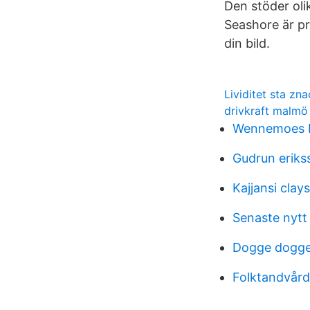
Den stöder oli
Seashore är pr
din bild.
Lividitet sta zna
drivkraft malmö
Wennemoes bo
Gudrun eriks
Kajjansi clays
Senaste nytt
Dogge dogge
Folktandvård