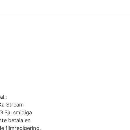
l :
nKa Stream
 Sju smidiga
inte betala en
e filmredigering,