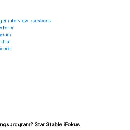
er interview questions
erform
asium
eller
mnare
ringsprogram? Star Stable iFokus