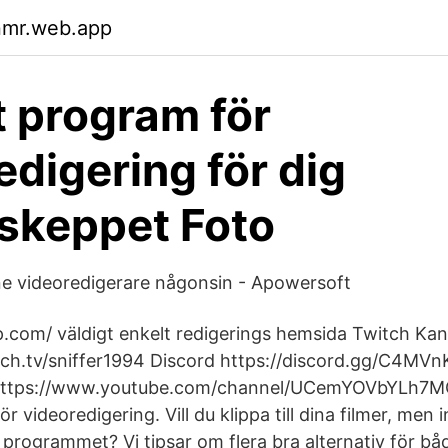
nmr.web.app
tt program för
edigering för dig
skeppet Foto
ine videoredigerare någonsin - Apowersoft
.com/ väldigt enkelt redigerings hemsida Twitch Kana
ch.tv/sniffer1994 Discord https://discord.gg/C4MV
 https://www.youtube.com/channel/UCemYOVbYLh7MG
ör videoredigering. Vill du klippa till dina filmer, men 
programmet? Vi tipsar om flera bra alternativ för båd