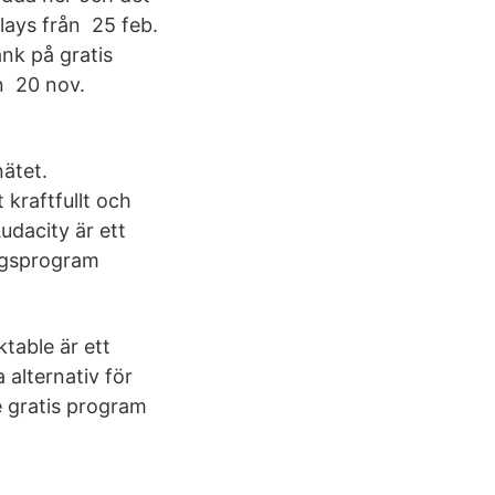
lays från 25 feb.
änk på gratis
n 20 nov.
nätet.
 kraftfullt och
Audacity är ett
ingsprogram
table är ett
 alternativ för
e gratis program