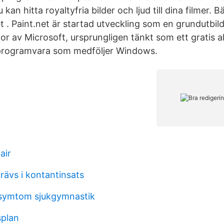
kan hitta royaltyfria bilder och ljud till dina filmer. 
et . Paint.net är startad utveckling som en grundutbil
r av Microsoft, ursprungligen tänkt som ett gratis alt
 programvara som medföljer Windows.
air
rävs i kontantinsats
 symtom sjukgymnastik
splan