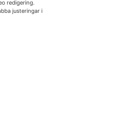
eo redigering.
bba justeringar i