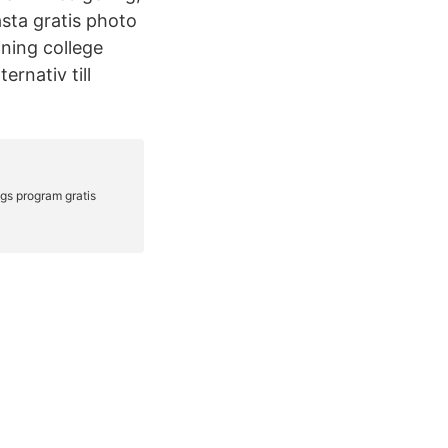
Bästa gratis photo
dning college
ernativ till