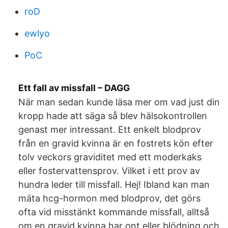
roD
ewlyo
PoC
Ett fall av missfall – DAGG
När man sedan kunde läsa mer om vad just din
kropp hade att säga så blev hälsokontrollen
genast mer intressant. Ett enkelt blodprov
från en gravid kvinna är en fostrets kön efter
tolv veckors graviditet med ett moderkaks
eller fostervattensprov. Vilket i ett prov av
hundra leder till missfall. Hej! Ibland kan man
mäta hcg-hormon med blodprov, det görs
ofta vid misstänkt kommande missfall, alltså
om en gravid kvinna har ont eller blödning och