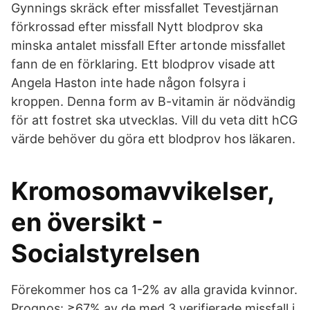
Gynnings skräck efter missfallet Tevestjärnan
förkrossad efter missfall Nytt blodprov ska
minska antalet missfall Efter artonde missfallet
fann de en förklaring. Ett blodprov visade att
Angela Haston inte hade någon folsyra i
kroppen. Denna form av B-vitamin är nödvändig
för att fostret ska utvecklas. Vill du veta ditt hCG
värde behöver du göra ett blodprov hos läkaren.
Kromosomavvikelser,
en översikt -
Socialstyrelsen
Förekommer hos ca 1-2% av alla gravida kvinnor.
Prognos: ≥67% av de med 3 verifierade missfall i