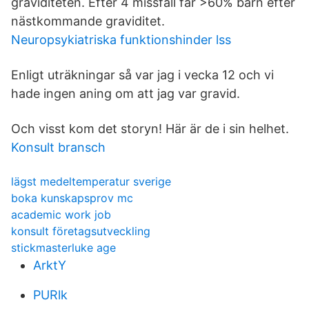
graviditeten. Efter 4 missfall får >60% barn efter
nästkommande graviditet.
Neuropsykiatriska funktionshinder lss
Enligt uträkningar så var jag i vecka 12 och vi
hade ingen aning om att jag var gravid.
Och visst kom det storyn! Här är de i sin helhet.
Konsult bransch
lägst medeltemperatur sverige
boka kunskapsprov mc
academic work job
konsult företagsutveckling
stickmasterluke age
ArktY
PURlk