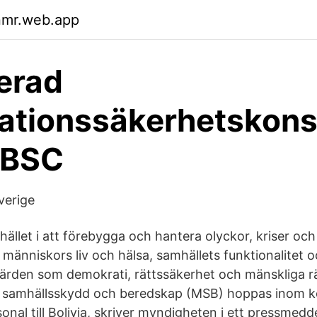
nmr.web.app
ierad
ationssäkerhetskons
SBSC
verige
ället i att förebygga och hantera olyckor, kriser oc
r människors liv och hälsa, samhällets funktionalitet 
rden som demokrati, rättssäkerhet och mänskliga rä
 samhällsskydd och beredskap (MSB) hoppas inom k
onal till Bolivia, skriver myndigheten i ett pressmed