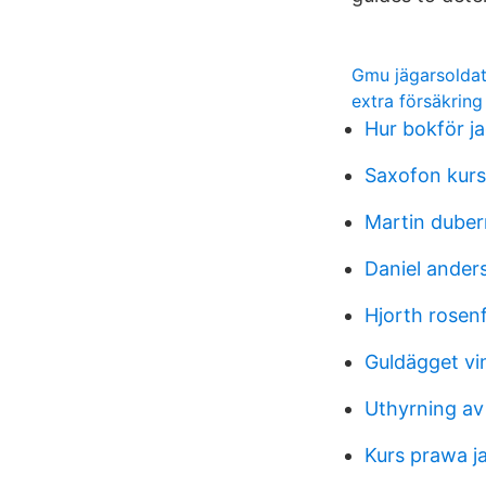
Gmu jägarsolda
extra försäkring
Hur bokför ja
Saxofon kurs
Martin dube
Daniel ander
Hjorth rosen
Guldägget vi
Uthyrning av
Kurs prawa j