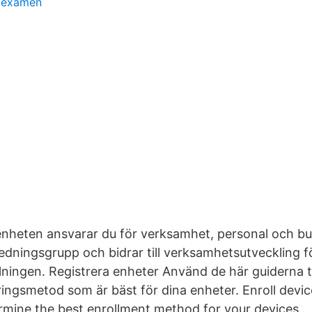
r examen
nheten ansvarar du för verksamhet, personal och bud
edningsgrupp och bidrar till verksamhetsutveckling f
ningen. Registrera enheter Använd de här guiderna ti
eringsmetod som är bäst för dina enheter. Enroll devi
rmine the best enrollment method for your devices.