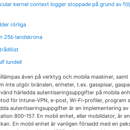
cular kernel context logger stoppade på grund av föl
der rörliga
n 25b landskrona
 trådlöst
ulf lundell
illämpas även på verktyg och mobila maskiner, samt 
m inte utgör bränslen, enheter, t.ex. gasspisar, gaspa
vänd härledda autentiseringsuppgifter på mobila en
tod för Intune-VPN, e-post, Wi-Fi-profiler, program
edda autentiseringsuppgifter är en implementering av 
cation 800-157. En mobil enhet, eller mobildator, är en
fickan. En mobil enhet är vanligen försedd med en pe