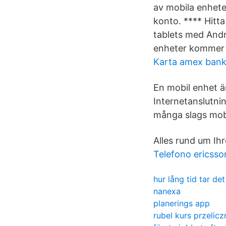
av mobila enhete
konto. **** Hitt
tablets med Andr
enheter kommer a
Karta amex ban
En mobil enhet 
Internetanslutni
många slags mobi
Alles rund um Ihr
Telefono ericsso
hur lång tid tar de
nanexa
planerings app
rubel kurs przelicz