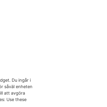
get. Du ingår i
ör såväl enheten
ll att avgöra
ces: Use these