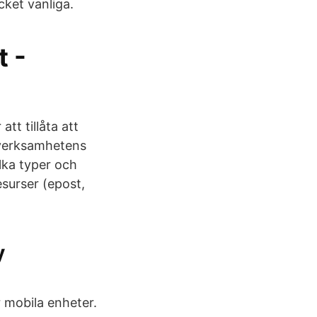
ket vanliga.
t -
tt tillåta att
l verksamhetens
ilka typer och
esurser (epost,
y
 mobila enheter.