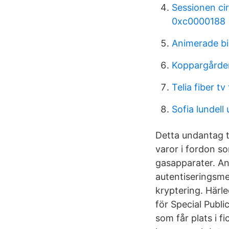
Sessionen cir
0xc0000188
Animerade bil
Koppargårde
Telia fiber tv
Sofia lundell 
Detta undantag t
varor i fordon so
gasapparater. An
autentiseringsme
kryptering. Härl
för Special Publi
som får plats i 