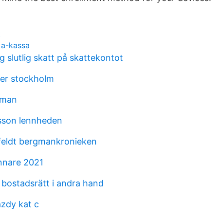
t
 a-kassa
g slutlig skatt på skattekontot
er stockholm
rman
sson lennheden
feldt bergmankronieken
nnare 2021
 bostadsrätt i andra hand
azdy kat c