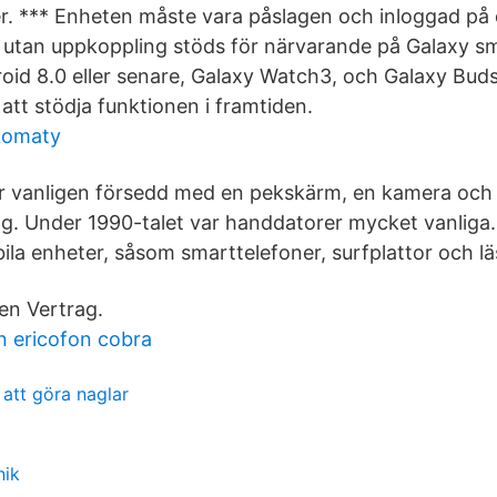
r. *** Enheten måste vara påslagen och inloggad på
a utan uppkoppling stöds för närvarande på Galaxy 
oid 8.0 eller senare, Galaxy Watch3, och Galaxy Buds 
tt stödja funktionen i framtiden.
komaty
är vanligen försedd med en pekskärm, en kamera och
ng. Under 1990-talet var handdatorer mycket vanliga.
la enheter, såsom smarttelefoner, surfplattor och läs
en Vertrag.
n ericofon cobra
t att göra naglar
nik