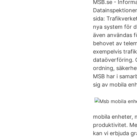
MSB.se - Informa
Datainspektione
sida: Trafikverk
nya system för d
även användas fö
behovet av telem
exempelvis trafi
dataöverföring.
ordning, säkerhe
MSB har i samarb
sig av mobila en
mobila enheter, m
produktivitet. M
kan vi erbjuda gr