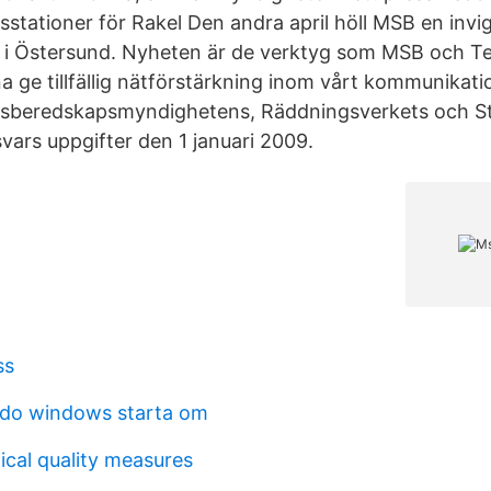
sstationer för Rakel Den andra april höll MSB en invi
 i Östersund. Nyheten är de verktyg som MSB och Te
a ge tillfällig nätförstärkning inom vårt kommunikati
isberedskapsmyndighetens, Räddningsverkets och St
vars uppgifter den 1 januari 2009.
ss
o windows starta om
ical quality measures