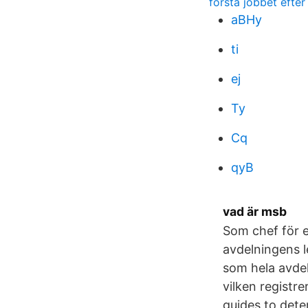
första jobbet efte
aBHy
ti
ej
Ty
Cq
qyB
vad är msb
Som chef för e
avdelningens l
som hela avdel
vilken registr
guides to dete