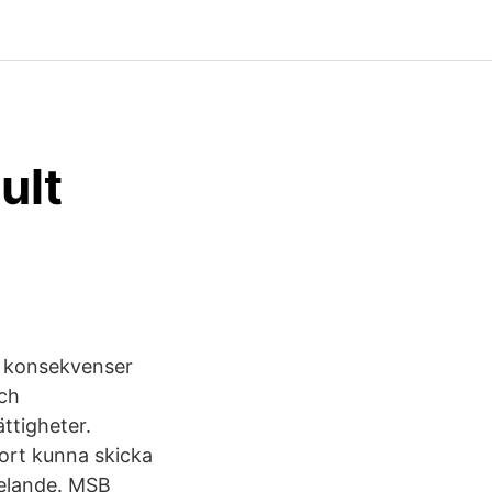
ult
h konsekvenser
och
ttigheter.
ort kunna skicka
delande. MSB