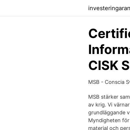
investeringara
Certif
Inform
CISK 
MSB - Conscia S
MSB stärker samh
av krig. Vi värna
grundläggande vä
Myndigheten för
material och pers