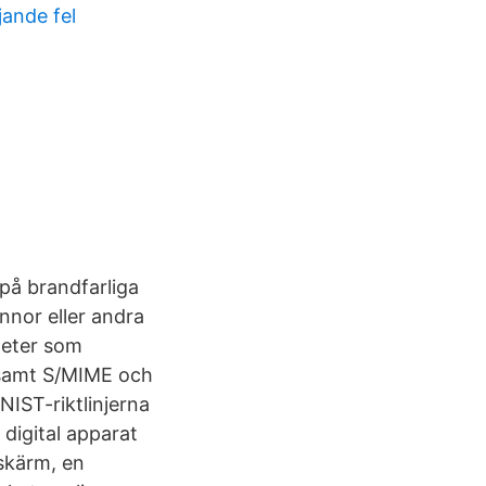
jande fel
på brandfarliga
nnor eller andra
heter som
 samt S/MIME och
NIST-riktlinjerna
 digital apparat
kskärm, en