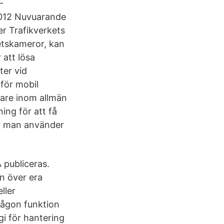
-
2012 Nuvuarande
r Trafikverkets
etskameror, kan
 att lösa
ter vid
för mobil
are inom allmän
ing för att få
ur man använder
A publiceras.
en över era
ller
någon funktion
gi för hantering