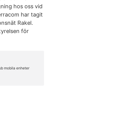
gning hos oss vid
rracom har tagit
onsnät Rakel.
yrelsen för