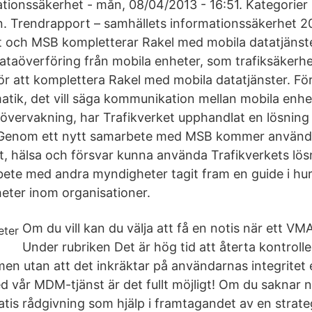
tionssäkerhet - mån, 08/04/2013 - 16:51. Kategorier 
n. Trendrapport – samhällets informationssäkerhet 
et och MSB kompletterar Rakel med mobila datatjänste
ataöverföring från mobila enheter, som trafiksäkerh
r att komplettera Rakel med mobila datatjänster. För
atik, det vill säga kommunikation mellan mobila enhe
kövervakning, har Trafikverket upphandlat en lösning 
 Genom ett nytt samarbete med MSB kommer använd
t, hälsa och försvar kunna använda Trafikverkets lösn
ete med andra myndigheter tagit fram en guide i h
heter inom organisationer.
Om du vill kan du välja att få en notis när ett VM
Under rubriken Det är hög tid att återta kontroll
en utan att det inkräktar på användarnas integritet e
ed vår MDM-tjänst är det fullt möjligt! Om du saknar 
atis rådgivning som hjälp i framtagandet av en strate