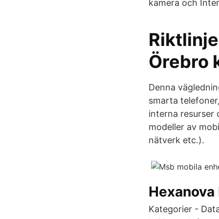
kamera och Inter
Riktlinj
Örebro
Denna vägledning 
smarta telefoner,
interna resurser 
modeller av mobi
nätverk etc.).
Hexanova 
Kategorier - Dat