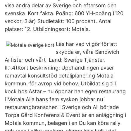
visa andra delar av Sverige och eftersom den
svenska Kort fakta. Poäng: 600 YH-poäng (120
veckor, 3 år) Studietakt: 100 procent. Antal
platser: 12. Utbildningsort: Motala.
Läs här vad vi gör för att
skydda er, våra Sandwich
Artister och vårt Land: Sverige Tjänster.
II.1.4)Kort beskrivning: Upphandlingen avser
ramavtal konsultstöd detaljplanering Motala
kommun, för avrop vid behov. Utbildat sig till
kock hos Astar – nu öppnar han egen restaurang
i Motala Alla hans fem syskon jobbar nu i
restaurangbranschen i Sverige och Ali började
Torpa Gård Konferens & Event är en anläggning i
Motala kommun, belägen i en Du kan köra rally
och race i olika upplägg, släppa loss helt i det