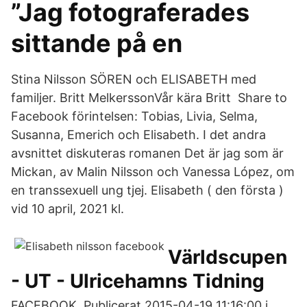
”Jag fotograferades
sittande på en
Stina Nilsson SÖREN och ELISABETH med
familjer. Britt MelkerssonVår kära Britt Share to
Facebook förintelsen: Tobias, Livia, Selma,
Susanna, Emerich och Elisabeth. I det andra
avsnittet diskuteras romanen Det är jag som är
Mickan, av Malin Nilsson och Vanessa López, om
en transsexuell ung tjej. Elisabeth ( den första )
vid 10 april, 2021 kl.
Världscupen
- UT - Ulricehamns Tidning
FACEBOOK. Publicerat 2015-04-19 11:16:00 i